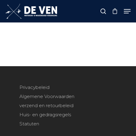
Hit enter to search or ESC to close
Home
Privacybeleid
Tarieven
Algemene Voorwaarden
Over ons
verzend en retourbeleid
Informatie
Huis- en gedragsregels
Statuten
Groepen & arrangeme
Sponsors
Lid worden