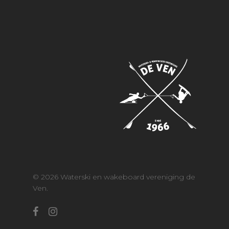
Contact
Reserveren
Leden login
Over ons
© 2026 Waterski en wakeboard vereniging de
Ven.