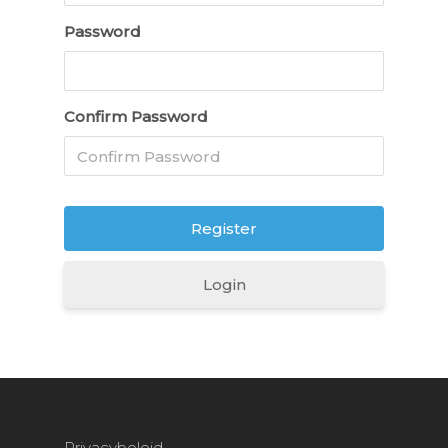
Password
Home
Confirm Password
Tarieven
Over ons
Informatie
Groepen & arrangeme
Sponsors
Login
Lid worden
Contact
Reserveren
Leden login
Over ons
Privacybeleid