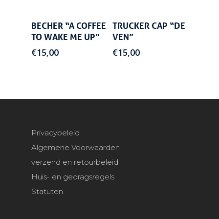
Add To
Add To
BECHER “A COFFEE
TRUCKER CAP “DE
Cart
Cart
TO WAKE ME UP”
VEN”
€
15,00
€
15,00
Privacybeleid
Algemene Voorwaarden
verzend en retourbeleid
Huis- en gedragsregels
Statuten