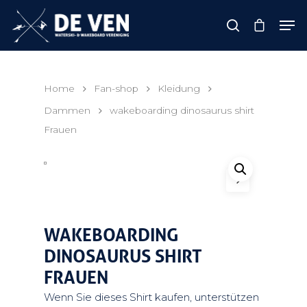
Hit enter to search or ESC to close
Home
Fan-shop
Kleidung
Dammen
wakeboarding dinosaurus shirt
Frauen
WAKEBOARDING
DINOSAURUS SHIRT
FRAUEN
Wenn Sie dieses Shirt kaufen, unterstützen