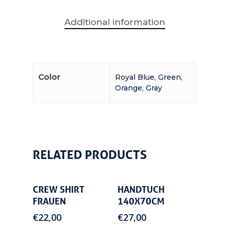
Home
Additional information
Tarieven
Over ons
Informatie
Color
Royal Blue, Green,
Orange, Gray
Groepen & arrangeme
Sponsors
Lid worden
Contact
Reserveren
RELATED PRODUCTS
Leden login
Over ons
Select
Add To
CREW SHIRT
HANDTUCH
Options
Cart
FRAUEN
140X70CM
€
22,00
€
27,00