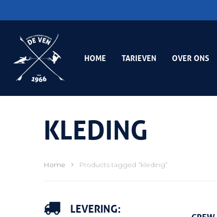
HOME
TARIEVEN
OVER ONS
KLEDING
Home
Products tagged “kleding”
Hit enter to search or ESC to close
LEVERING: