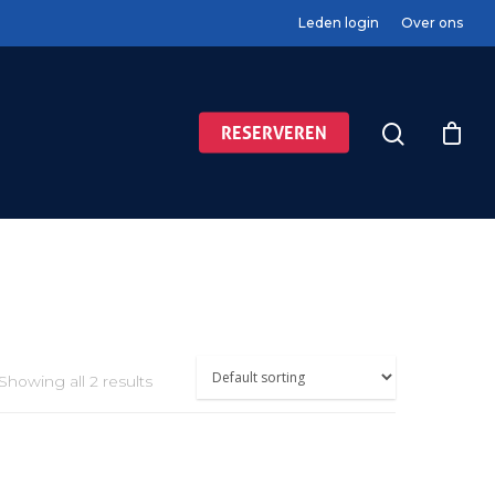
Leden login
Over ons
RESERVEREN
Showing all 2 results