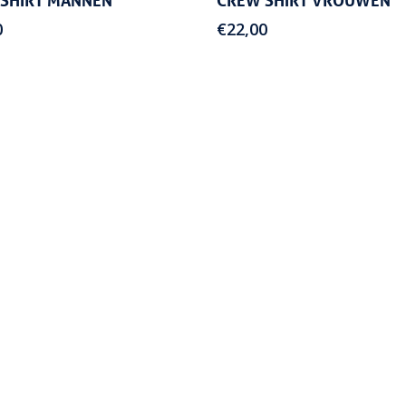
SHIRT MANNEN
CREW SHIRT VROUWEN
0
€
22,00