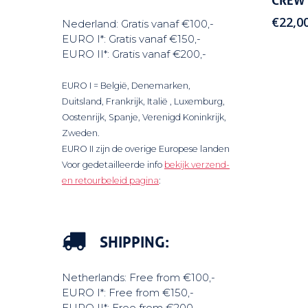
CREW 
€
22,0
Nederland: Gratis vanaf €100,-
EURO I*: Gratis vanaf €150,-
EURO II*: Gratis vanaf €200,-
EURO I = België, Denemarken,
Duitsland, Frankrijk, Italië , Luxemburg,
Oostenrijk, Spanje, Verenigd Koninkrijk,
Zweden.
EURO II zijn de overige Europese landen
Voor gedetailleerde info
bekijk verzend-
en retourbeleid pagina
:
SHIPPING:
Netherlands: Free from €100,-
EURO I*: Free from €150,-
EURO II*: Free from €200,-