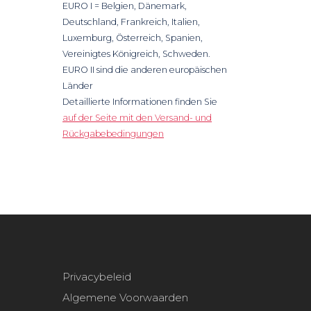
EURO I = Belgien, Dänemark,
Deutschland, Frankreich, Italien,
Luxemburg, Österreich, Spanien,
Vereinigtes Königreich, Schweden.
EURO II sind die anderen europäischen
Länder
Detaillierte Informationen finden Sie
auf der Seite mit den Versand- und
Rückgabebedingungen
Privacybeleid
Algemene Voorwaarden