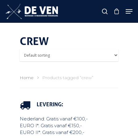
CREW
Hit enter to search or ESC to close
Home
Products tagged “crew”
LEVERING:
Nederland: Gratis vanaf €100,-
EURO I*: Gratis vanaf €150,-
EURO II*: Gratis vanaf €200,-