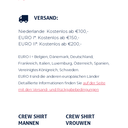
Tarieven
Over ons
VERSAND:
Informatie
Niederlande: Kostenlos ab €100,-
Groepen & arrangeme
Sponsors
EURO I*: Kostenlos ab €150,-
EURO II*: Kostenlos ab €200,-
Lid worden
Contact
EURO I = Belgien, Dänemark, Deutschland,
Reserveren
Frankreich, Italien, Luxemburg, Österreich, Spanien,
Vereinigtes Königreich, Schweden.
Leden login
EURO II sind die anderen europäischen Länder
Detaillierte Informationen finden Sie
auf der Seite
Over ons
mit den Versand- und Rückgabebedingungen
Select
Select
CREW SHIRT
CREW SHIRT
Options
Options
MANNEN
VROUWEN