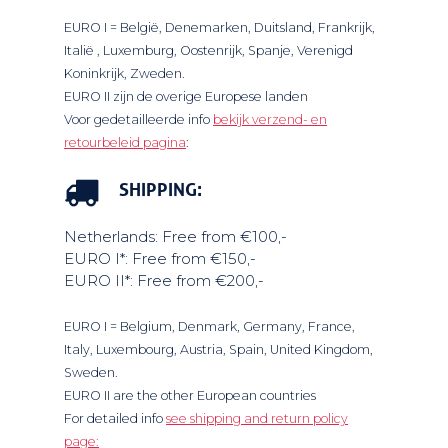
EURO I = België, Denemarken, Duitsland, Frankrijk,
Italië , Luxemburg, Oostenrijk, Spanje, Verenigd
Koninkrijk, Zweden.
EURO II zijn de overige Europese landen
Voor gedetailleerde info
bekijk verzend- en
retourbeleid pagina
:
SHIPPING:
Netherlands: Free from €100,-
EURO I*: Free from €150,-
EURO II*: Free from €200,-
EURO I = Belgium, Denmark, Germany, France,
Italy, Luxembourg, Austria, Spain, United Kingdom,
Sweden.
EURO II are the other European countries
Home
For detailed info
see shipping and return policy
page: