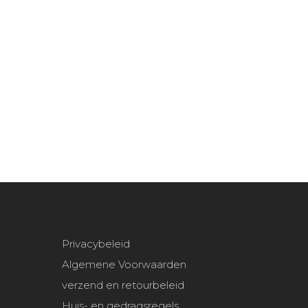
Privacybeleid
Algemene Voorwaarden
verzend en retourbeleid
Huis- en gedragsregels