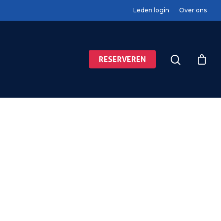
Leden login
Over ons
RESERVEREN