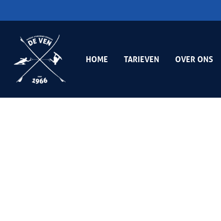
HOME
TARIEVEN
OVER ONS
Hit enter to search or ESC to close